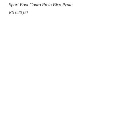
Visualização rápida
Sport Boot Couro Preto Bico Prata
Preço
R$ 620,00