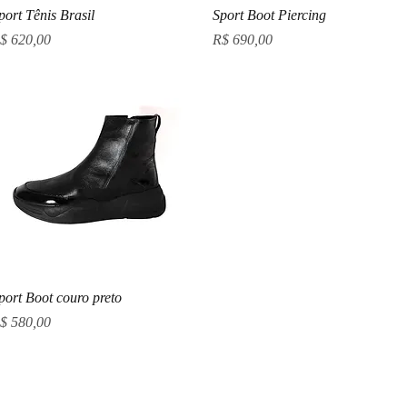
Visualização rápida
Visualização rápida
port Tênis Brasil
Sport Boot Piercing
reço
Preço
$ 620,00
R$ 690,00
Visualização rápida
port Boot couro preto
reço
$ 580,00