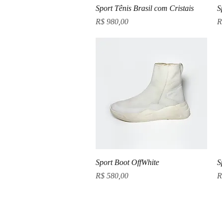
Visualização rápida
Sport Tênis Brasil com Cristais
S
Preço
P
R$ 980,00
R
Visualização rápida
Sport Boot OffWhite
S
Preço
P
R$ 580,00
R