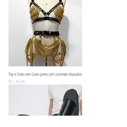
Top e Cinto com Couro preto com correntes douradas
Preço
R$ 1.450,00