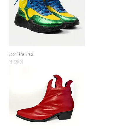
Sport Tênis Brasil
Preço
R$ 620,00