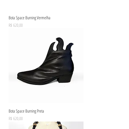
Bota Space Burning Vermelha
Preço
R$ 620,00
Bota Space Burning Preta
Preço
R$ 620,00