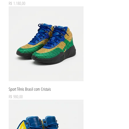
Preço
R$ 1.180,00
Sport Tênis Brasil com Cristais
Preço
R$ 980,00