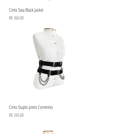
Cinto Saia Black Jacket
Preço
R$ 360,00
Cinto Duplo preto Correntes
Preço
R$ 269,00