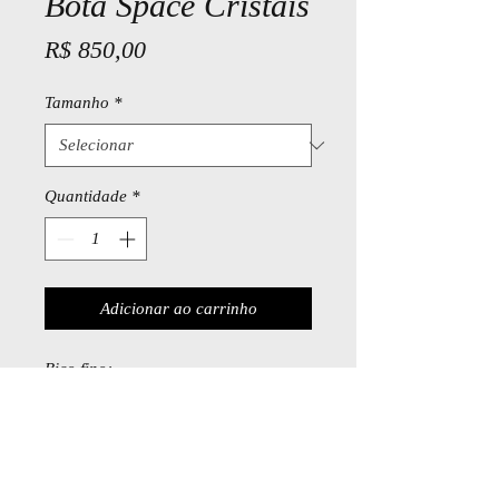
Bota Space Cristais
Preço
R$ 850,00
Tamanho
*
Quantidade
*
Adicionar ao carrinho
Bico fino;
Salto 4,5cm;
Suede nude;
Cristais aplicados;
Forro couro;
Feita à mão.