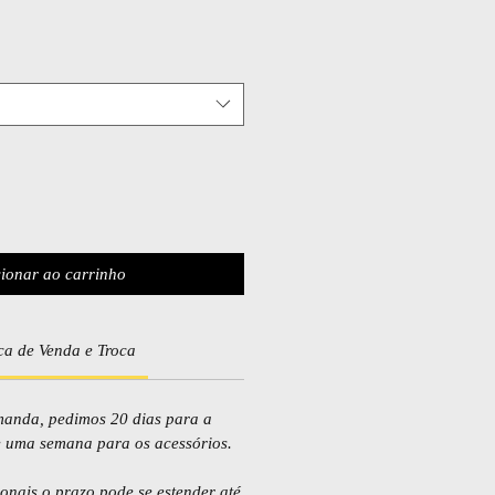
o
ionar ao carrinho
ica de Venda e Troca
anda, pedimos 20 dias para a
e uma semana para os acessórios.
nais o prazo pode se estender até