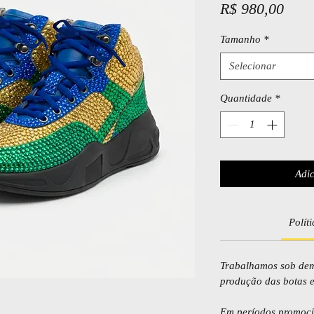
Preç
R$ 980,00
Tamanho
*
Selecionar
Quantidade
*
Adic
Polít
Trabalhamos sob dem
produção das botas 
Em períodos promocio