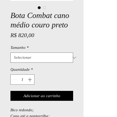
Bota Combat cano
médio couro preto
Preço
R$ 820,00
Tamanho
*
Quantidade
*
Adicionar ao carrinho
Bico redondo;
Cano até a panturrilha;