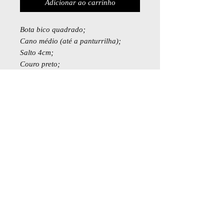
Adicionar ao carrinho
Bota bico quadrado;
Cano médio (até a panturrilha);
Salto 4cm;
Couro preto;
Forro vacum;
Feita à mão.
Medidas padrão:
Panturrilha 37cm
Altura 40cm (calcanhar até a
panturrilha)
Também é possível fazer esse modelo
sob medida. Nesse caso entrar em
contato por e-mail ou pelo wapp
11983992819
Política de Venda e Troca